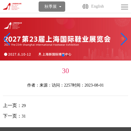
首
English
秋季展
页
关
于
展
展
商
观
会
中
众
活
30
心
中
动
媒
作者：
来源：
访问：2257
时间：2023-08-01
心
中
体
联
心
中
系
English
上一页：
29
心
我
下一页：
31
们