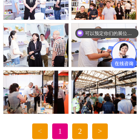
可以预定你们的展位吗？
<
1
2
>