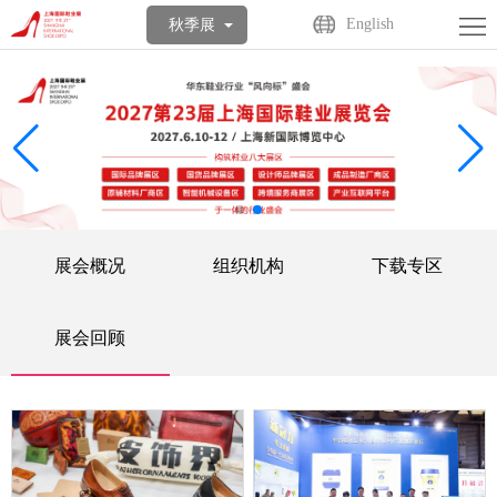
首
English
秋季展
页
关
于
展
展
商
观
会
中
众
活
展会概况
组织机构
下载专区
心
中
动
媒
心
中
体
联
展会回顾
心
中
系
English
心
我
们