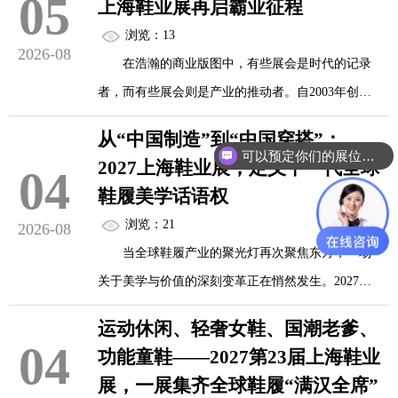
05
上海鞋业展再启霸业征程
第23届上海国际鞋业博览会（SISE）将在上海新国
传统鞋业正经历一场由AI与3D打印技术引发的
浏览：13
际博览中心盛大启幕。本届展会以“数字新未来、产
2026-08
深刻变革。本届展会特设智能产品与环保材料专
在浩瀚的商业版图中，有些展会是时代的记录
业新升级”为核心定位，将超越传统鞋履的物理边
区...
者，而有些展会则是产业的推动者。自2003年创办
界，深度解码驱动行业未来的“新质生产力”。
以来，上海国际鞋业博览会（SISE）历经二十三载
从“中国制造”到“中国穿搭”：
的岁月洗礼与匠心深耕，已然从单一的成品鞋展示
可以预定你们的展位吗？
引擎一：数智驱动，从“经验设计”到“数据定义”
2027上海鞋业展，定义下一代全球
04
平台，跨越式升级为亚洲区域鞋业市场公认的风向
鞋履美学话语权
标。2027年6月10日至12日，第23届上海鞋博会将再
新质生产力的核心，在...
浏览：21
2026-08
次登陆上海新国际博览中心，以“新鞋业、新零售、
当全球鞋履产业的聚光灯再次聚焦东方，一场
新时尚”为时代号角，在万亿赛道上再启霸业征程。
关于美学与价值的深刻变革正在悄然发生。2027年6
月10日至12日，第23届上海国际鞋业展览会
二十三载峥嵘，铸就亚洲鞋业风向标
运动休闲、轻奢女鞋、国潮老爹、
（SISE）将在上海新国际博览中心盛大启幕。
04
功能童鞋——2027第23届上海鞋业
二十三年，足以让一个婴儿长成青...
展，一展集齐全球鞋履“满汉全席”
本届展会以50,000平方米的超级体量，汇聚超