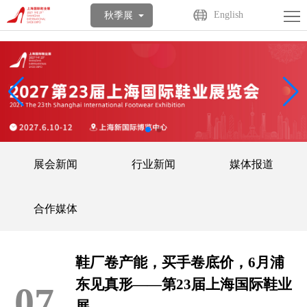
首
English
秋季展
页
关
于
展
展
商
观
会
中
众
活
展会新闻
行业新闻
媒体报道
心
中
动
媒
心
中
体
联
合作媒体
心
中
系
English
鞋厂卷产能，买手卷底价，6月浦
心
我
东见真形——第23届上海国际鞋业
07
们
展