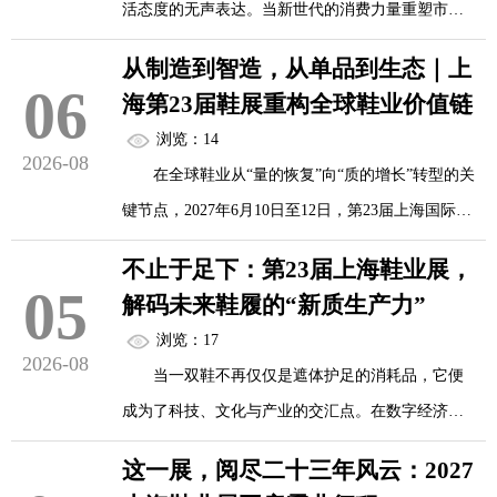
活态度的无声表达。当新世代的消费力量重塑市场
2027第23届上海国际鞋业博览会（SISE）正式
格局，鞋业正经历一场从“功能满足”到“风格彰显”的
定档2027年6月10日至12日，选址上海新国际博览中
从制造到智造，从单品到生态｜上
深刻变革。2027年6月10日至12日，第23届上海国际
06
心。这个时间点，恰好卡在上半年新品发布与下半
海第23届鞋展重构全球鞋业价值链
鞋业博览会（SISE）将在上海新国际博览中心盛大
年旺季备货之间，既避开了年初春节假期的生产空
浏览：14
启幕。本届展会以“新鞋业、新零售、新时尚”为主
2026-08
档，又为秋冬爆款和冬季保暖鞋履的备货留出了充
在全球鞋业从“量的恢复”向“质的增长”转型的关
题，汇聚全球800余家优质展商与60000余名专业观
裕的缓...
键节点，2027年6月10日至12日，第23届上海国际鞋
众，旨在打造一场定义新世代鞋履风尚的顶级盛
业博览会（SISE）将在上海新国际博览中心盛大启
宴。
不止于足下：第23届上海鞋业展，
幕。本届展会以“新鞋业、新零售、新时尚”为主
05
解码未来鞋履的“新质生产力”
题，不仅是一场汇聚800余家展商、60000余名专业
格调之源：国潮美学与匠心工艺的深度交融
浏览：17
观众的商贸盛会，更是中国鞋业重构全球价值链、
2026-08
当一双鞋不再仅仅是遮体护足的消耗品，它便
迈向高质量发展的战略枢纽。
新世代的鞋履风...
成为了科技、文化与产业的交汇点。在数字经济与
消费升级的双重驱动下，中国鞋业正经历一场从“制
从制造到智造：科技重塑产业底座
这一展，阅尽二十三年风云：2027
造”到“智造”的深刻变革。2027年6月10日至12日，