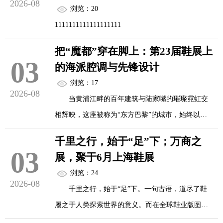
2026-08
浏览：20
800家海内外优质展商，正以“新鞋业、新零售、新
1111111111111111111
时尚”为主题，向世界宣告中国鞋业正从“中国制造”
向“中国穿搭”跨越，以全新姿态定义下一代全球鞋
把“魔都”穿在脚上：第23届鞋展上
03
履的美学话语权。
的海派腔调与先锋设计
浏览：17
2026-08
曾几何时，中国鞋业在全球版图中更多扮演的
当黄浦江畔的百年建筑与陆家嘴的璀璨霓虹交
是“世界工厂...
相辉映，这座被称为“东方巴黎”的城市，始终以其
独特的海派腔调引领着东方的摩登风尚。2027年6月
千里之行，始于“足”下；万商之
10日至12日，第23届上海国际鞋业博览会将在上海
03
展，聚于6月上海鞋展
新国际博览中心盛大启幕。在这场汇聚超800家企
浏览：24
业、预计吸引6万名专业观众的亚洲鞋业风向标盛会
2026-08
千里之行，始于“足”下。一句古语，道尽了鞋
上，鞋履已不再仅仅是行走的工具，更化身为承载
履之于人类探索世界的意义。而在全球鞋业版图
海派文化与先锋设计的移动艺术品。
中，有一场盛会同样承载着行业前行的力量与希望