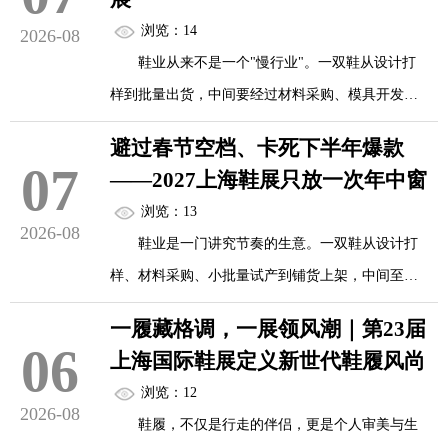
浏览：14
2026-08
鞋业从来不是一个"慢行业"。一双鞋从设计打
样到批量出货，中间要经过材料采购、模具开发、
小批量试产、品质确认、物流铺货等多个环节，任
避过春节空档、卡死下半年爆款
何一个节点的延误都可能错过整季的销售窗口。
07
——2027上海鞋展只放一次年中窗
浏览：13
在这个高度依赖节奏和效率的行业里，"卷"早
2026-08
鞋业是一门讲究节奏的生意。一双鞋从设计打
已不是新鲜事——鞋厂卷产能，拼的是谁能更快交
样、材料采购、小批量试产到铺货上架，中间至少
付、更稳品控、更低成本；买手卷底价，比的是谁
需要三到四个月的周期。这意味着，谁能在最关键
能拿到源头工厂的一手报价、谁能在同质化产品中
一履藏格调，一展领风潮｜第23届
的节点上完成选品、锁定供应商、敲定订单，谁就
06
找到差异化利润空间。
上海国际鞋展定义新世代鞋履风尚
能在下半年旺季到来时从容出货，而不是被库存和
浏览：12
交期追着跑。
2026-08
而每年6月，上海浦东，正是这...
鞋履，不仅是行走的伴侣，更是个人审美与生