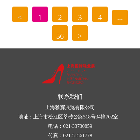
——这便是被誉为“亚洲鞋业风向标”的上海国际鞋
“把魔都穿在脚上”，首先体现在海派文化对鞋
<
1
2
3
4
...
业博览会。万商云集，聚于6月上海，不仅是一场产
履设计的深度赋能。本届展会特设的“国潮美学与原
业的集结，更是一次关于未来鞋业生态的深度对
创设计专区”，正是东方美学与...
56
>
话。
第23届上海国际鞋业博览会将在上海新国际博
览中心盛大启幕。本届展会以“数字新未来、产业新
升级”为核心定位，呼应“新鞋业、新零售、新时尚”
的时代主题，预计将吸引超过1500家展商与60000名
联系我们
专业观众到场，...
上海雅辉展览有限公司
地址：上海市松江区莘砖公路518号34幢702室
电话：021-33730859
传真：021-51561778