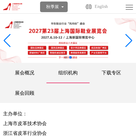
首
English
秋季展
页
关
于
展
展
商
观
会
中
众
活
展会概况
组织机构
下载专区
心
中
动
媒
心
中
体
联
展会回顾
心
中
系
English
主办单位：
心
我
上海市皮革技术协会
们
浙江省皮革行业协会