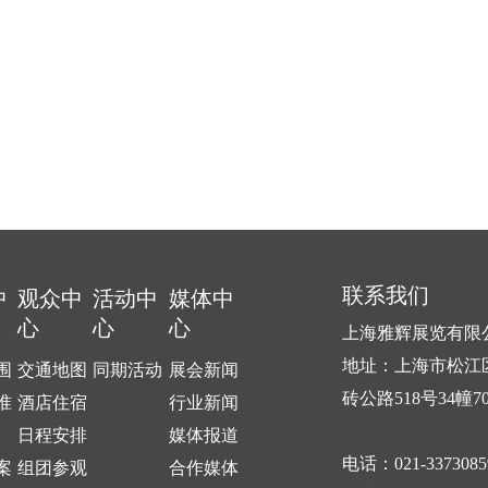
联系我们
中
观众中
活动中
媒体中
心
心
心
上海雅辉展览有限
地址：上海市松江
围
交通地图
同期活动
展会新闻
砖公路518号34幢7
准
酒店住宿
行业新闻
日程安排
媒体报道
电话：021-3373085
案
组团参观
合作媒体