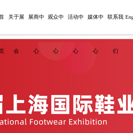
首
关于展
展商中
观众中
活动中
媒体中
联系我
Eng
页
会
心
心
心
心
们