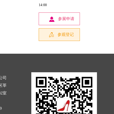
14:00
参展申请
参观登记
公司
区莘
02室
9