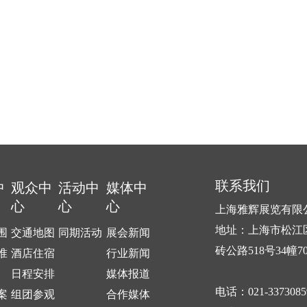
联系我们
中
观众中
活动中
媒体中
心
心
心
上海雅辉展览有限
地址：上海市松江
围
交通地图
同期活动
展会新闻
砖公路518号34幢7
准
酒店住宿
行业新闻
日程安排
媒体报道
电话：021-3373085
案
组团参观
合作媒体