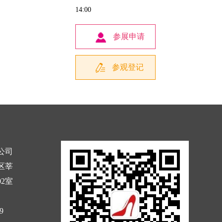
14:00
参展申请
参观登记
公司
区莘
02室
9