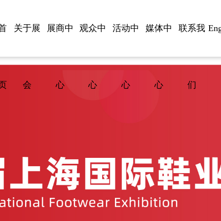
首
关于展
展商中
观众中
活动中
媒体中
联系我
Eng
页
会
心
心
心
心
们