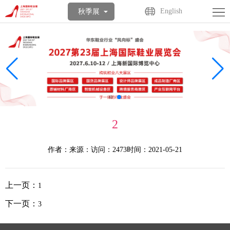
首
English
秋季展
页
关
于
展
展
商
观
会
中
众
活
2
心
中
动
媒
作者：
来源：
访问：2473
时间：2021-05-21
心
中
体
联
心
中
系
English
上一页：
1
心
我
下一页：
3
们