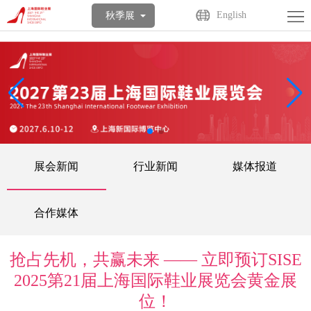
首
English
秋季展
页
关
于
展
展
商
观
会
中
众
活
展会新闻
行业新闻
媒体报道
心
中
动
媒
心
中
体
联
合作媒体
心
中
系
English
抢占先机，共赢未来 —— 立即预订SISE
心
我
2025第21届上海国际鞋业展览会黄金展
位！
们