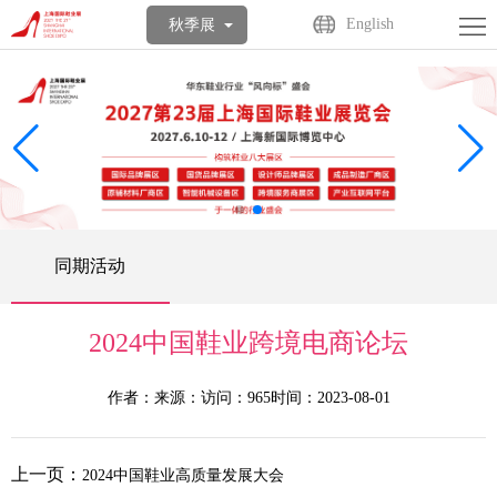
首
English
秋季展
页
关
于
展
展
商
观
会
中
众
活
同期活动
心
中
动
媒
心
中
体
联
2024中国鞋业跨境电商论坛
心
中
系
English
作者：
来源：
访问：965
时间：2023-08-01
心
我
上一页：
2024中国鞋业高质量发展大会
们