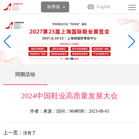
首
English
秋季展
页
关
于
展
展
商
观
会
中
众
活
同期活动
心
中
动
媒
心
中
体
联
2024中国鞋业高质量发展大会
心
中
系
English
作者：
来源：
访问：984
时间：2023-08-01
心
我
上一页：
没有了
们