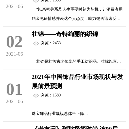
浏览：1300
2021-06
“以亲密关系及人生重要时刻为契机，让消费者用
铂金见证情感并表达个人态度，助力销售迅速反
弹，并为后疫情时期的持续增长创造强大平台。”
壮锦——奇特绚丽的织锦
02
近来，国际铂金协会（PGI）发布了2021 年《铂
浏览：2453
金首饰年度商业评论》，阐明了珠宝零售商和制造
2021-06
商如何在行业复苏的进程中布局铂金销售策略，并
壮锦是壮族古老传统的手工纺织品。壮锦以素色
灵活拓展铂金客户群体，以实现利润率及盈利能力
的棉线为经，五彩丝线为纬，采用通经回纬的方法
的提升，并在全球主要市场恢复销售增长。
2021年中国饰品行业市场现状与发
编织而成，织工灵巧精湛，图案精美别致，色彩艳
01
&nbs...
展前景预测
丽不俗，富有浓郁的地方民族特色，曾与成都的蜀
浏览：1580
锦、苏州的宋锦、南京的云锦，一起并称为中国古
2021-06
代四大名锦，享誉中华，蜚声海外。
珠宝饰品行业规模总体呈下降
在漫长的历史发展中，壮锦承载和凝聚了壮族妇女
Euromonitor数据显示，2007-2013年，我国珠宝首
逾千年的智慧与审美。