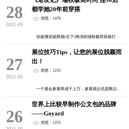
《老友记》瑞秋极简时尚 连90后
饰市场规模快速增长，增速均达10%以上，2014-
28
据典籍记载，早在汉代便有壮族地区用五色麻线
都学她20年前穿搭
2019年，由于 “抢金潮”提前透支了黄金珠宝消费需
织成色泽斑斓、质地厚实的“斑...
浏览：1476
求，我国珠宝首饰市场增速有所放缓，增速均在
2021-05
10%以下，2019年我国珠宝首饰市场规模达到最高
珍妮佛安妮斯顿(右下)饰演的瑞秋极简风格打
点7073亿元。2020年，受疫情影响，我国珠宝首饰
扮，在《老友记》播出时既时尚和年轻，如今已被
市场增速转负为正，市场规模为6154亿元。
展位技巧Tips，让您的展位脱颖而
Instagram一代视为永恒。
27
出！
【世界观news讯】历久不衰的情境喜剧影集《老
时尚珠宝占主要的市场份额
浏览：1235
友记》(Friends)自1994年首播迄今近30年，节目呈现
2021-05
...
的前卫美学，尤其是剧中角色瑞秋．葛林(Rachel
一个展会参展商成千上万，参展观众也是数以万
Green)的时尚衣着款式，仍是时下年轻人的灵感泉
计，参展商参展的目的就是为了吸引客户，把自身
源，不少1990年代出生的Z世代年轻女性对27日播出
世界上比较早制作公文包的品牌
的产品推荐给客户。要想在展位上体现展品的价
26
的《...
——Goyard
值；要想在众多展位中脱颖而出，展位的布置和展
浏览：1255
位设计是非常重要环节。在此上海箱包展归纳了展
2021-05