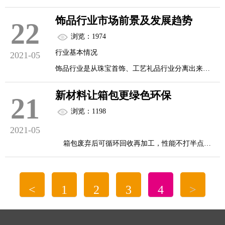
今，越来越多的男士加入到了“精致男孩”的队伍
饰品行业市场前景及发展趋势
22
中。他们跟广大爱美的女性一样，注重日常服装的
(一)市场运行效率分析
浏览：1974
搭配和皮肤的保养，美容也在男性群体中变得越来
&...
行业基本情况
2021-05
越普遍。
饰品行业是从珠宝首饰、工艺礼品行业分离出来、
“容貌经济”时代到来，中国男性美容市场增长速度
综合形成的一个新兴行业。随着经济社会的发展，
超过全球
新材料让箱包更绿色环保
21
人们在满足基本的生活需求之余，开始追求时尚与
如今，越来越多的男士加入到了“精致男孩”的队
浏览：1198
个性，由此推动了这一新兴行业的发展。
伍中。随着男人开始使用防晒霜甚至口红等产品，
2021-05
饰品行业企业主要从两个方向进入中国内地。一是
中国的男性美容市场正在爆炸式增长，美妆品牌正
箱包废弃后可循环回收再加工，性能不打半点折
20 世纪 80 年代初，我国香港、台湾的饰品生产企
在重新...
扣；箱包原料中可添加30%的聚酯废旧饮料瓶，质
业向广东转移，逐渐形成了目前的广东饰品产业集
量不受丝毫影响——这种神奇魔力源于中国石化上
群；二是 20 世纪末，韩国饰品生产企业向青岛的转
<
1
2
3
4
>
海石化公司研发生产的新型高韧性聚酯(PET)工程塑
移，逐渐形成了目前的青岛饰品产业集群；而义乌
料。上海吉虞实业有限公司用该材料制作的环保型
饰品产业集群的形成比较特殊。它是先依托全球最
箱包，因其独特的优异性能，在第22届中国国际工