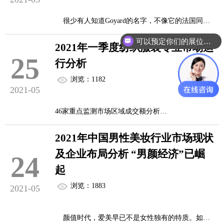
位布置设计的一些技巧，供大家参考。
很少有人知道Goyard的名字，不像它的法国同类
可以预定你们的展位吗？
Hermes(爱马仕)和路易·威登(Louis Vuitton)，但它是
01 将展品分类，统一设计布局，突出整体形象
2021年一季度纺织服装专业市场运
你们是怎么收费的呢？
世界上比较独一无二的品牌。为什么?
25
展出时应当考虑按产品类别统一设计、布局，建
行分析
立整体形象。同时应注意展品的分类，因为...
浏览：1182
作为皮具制造商的Goyar于1853年，比路易·威登
2021-05
早1年，但比爱马仕迟17年。
46家重点监测市场区域成交额分析
Goyard为很多法国贵族制造皮具，并根据各个家
一、2021年1-3月专业市场总体运行情况
族族王冠的御用颜色来定制箱包。Goyard声...
2021年中国男性美妆行业市场现状
2021年1-3月，流通分会重点监测的46家纺织服装
及企业布局分析 “男颜经济”已崛
24
专业市场(含市场群)总成交额达到3182.71亿元，同
起
比增长88.01%；较2019年同期增长12.90%。其中，
浏览：1883
2021-05
45家市场成交额同比上涨，占总成交额的99.86%，
平均增幅为88.33%；1家市场成交额同比下降，占总
颜值时代，爱美早已不是女性独有的特质。如
成交额的0.14%，平均降幅为15.52%。