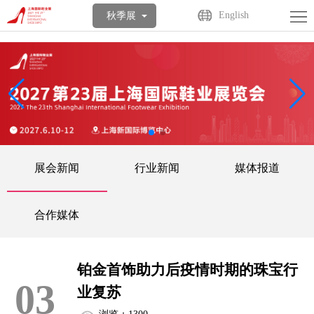
首
English
秋季展
页
关
于
展
展
商
观
会
中
众
活
展会新闻
行业新闻
媒体报道
心
中
动
媒
心
中
体
联
合作媒体
心
中
系
English
铂金首饰助力后疫情时期的珠宝行
心
我
03
业复苏
们