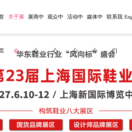
首
关于展
展商中
观众中
活动中
媒体中
联系我
Eng
页
会
心
心
心
心
们