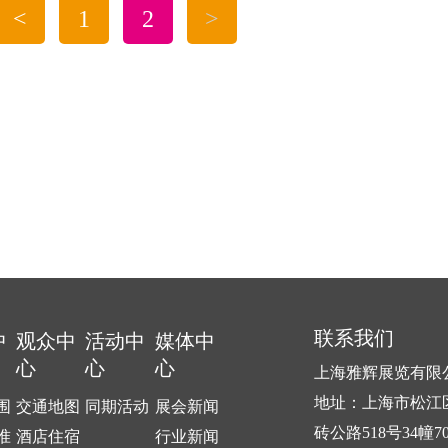
<
1
2
>
联系我们
中
观众中
活动中
媒体中
心
心
心
上海雅辉展览有限
地址：上海市松江
围
交通地图
同期活动
展会新闻
砖公路518号34幢7
准
酒店住宿
行业新闻