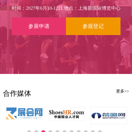
商、敲定订单，谁就能在下半年旺季
能在同质化产品中找到差异化利润空
到来时从容出货，而不是被库存和交
时间：2027年6月10-12日 地点：上海新国际博览中心
间。
期追着跑。
参展申请
参观登记
而每年6月，上海浦东，正是这...
2027第23届上海国际鞋业博览会
（SISE）正式定档2027年6月10日至12
日，选址上海新国际博览中心。这个
时间点，恰好卡在上半年新品发布与
下半年旺季备货之间，既避开了年初
春节假期的生产空档，又为秋冬爆款
和冬季保暖鞋履的备货留出了充裕的
缓...
更多>>
合作媒体