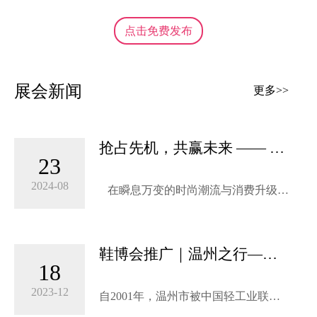
点击免费发布
展会新闻
更多>>
抢占先机，共赢未来 —— 立
23
即预订SISE 2025第21届上海
国际鞋业展览会黄金展位！
2024-08
在瞬息万变的时尚潮流与消费升级的
浪潮中，2025年6月29-7月1日在上海
新国际博览中心举办的“SISE 2025第21
届上海国际鞋业展览会”，作为全球鞋
鞋博会推广｜温州之行——
业界的年度盛事，正蓄势待发，即将
18
“引进来 走出去”，鞋业内生
在上海这一国际大都市璀璨启幕。这
外延齐并进
不仅是一次行业的深度交流，更是品
2023-12
自2001年，温州市被中国轻工业联合
牌展示创新实力、拓展全球市场的黄
会和中国皮革工业协会授予“中国鞋