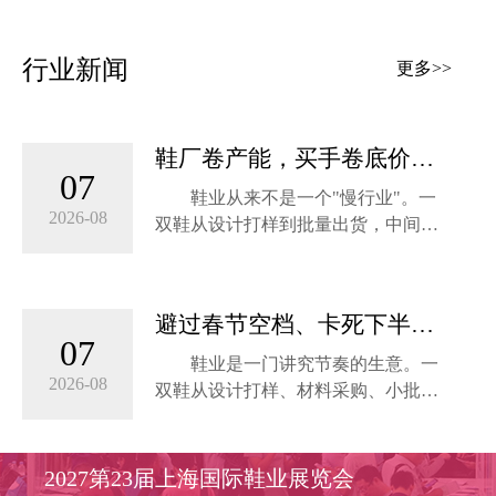
金机遇！此刻，我们诚挚邀请您，以
都”称号以来，温州不断擦亮这块金字
最快的速度，抢先锁定您的专属展
招牌。经过二十多年的风雨，温州见
行业新闻
位，共同开启鞋业新篇章！
更多>>
证了传统优势产业转型升级的历程，
并打造出一个世界级的产业集群。从
【为何选择此刻预订？】
“中国鞋都”向“世界鞋都”跨越式发展，
这是鞋都温州的新使命。
鞋厂卷产能，买手卷底价，6
1. 市...
07
月浦东见真形——第23届上
鞋业从来不是一个"慢行业"。一
此次温州之行，上海国际鞋业展览会
海国际鞋业展
2026-08
双鞋从设计打样到批量出货，中间要
组委会联席主席、上海雅辉展览有限
经过材料采购、模具开发、小批量试
公司总经理李万霞、连同米奥兰特渠
产、品质确认、物流铺货等多个环
道对接张慧艳经理一行，与永嘉县鞋
节，任何一个节点的延误都可能错过
业协会会长、红蜻蜓副总裁徐威、永
避过春节空档、卡死下半年
整季的销售窗口。
嘉县鞋业协会秘书长周佩华、温州市
07
爆款——2027上海鞋展只放
鞋业是一门讲究节奏的生意。一
鞋革行业协会秘书长...
一次年中窗
在这个高度依赖节奏和效率的行
2026-08
双鞋从设计打样、材料采购、小批量
业里，"卷"早已不是新鲜事——鞋厂
试产到铺货上架，中间至少需要三到
卷产能，拼的是谁能更快交付、更稳
四个月的周期。这意味着，谁能在最
品控、更低成本；买手卷底价，比的
关键的节点上完成选品、锁定供应
2027第23届上海国际鞋业展览会
是谁能拿到源头工厂的一手报价、谁