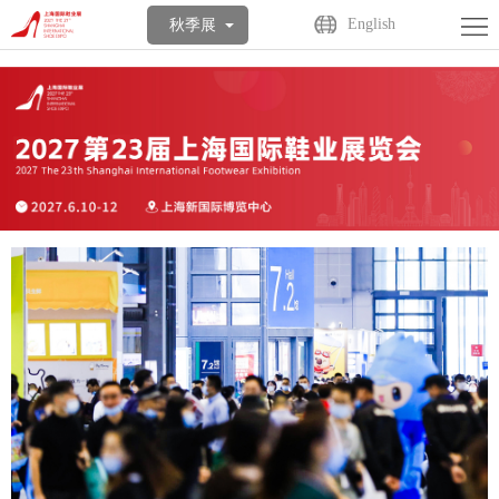
首
English
秋季展
页
关
于
展
展
商
观
会
中
众
活
心
中
动
媒
心
中
体
联
心
中
系
English
心
我
们